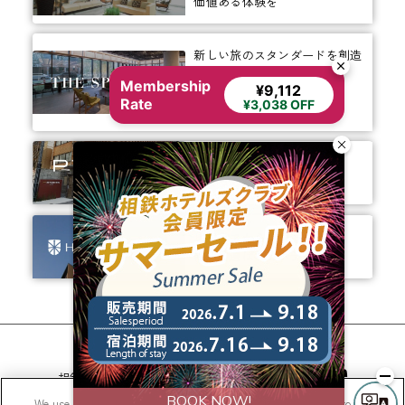
価値ある体験を
新しい旅のスタンダードを創造
する
Membership
¥9,112
お客様のための
Rate
¥3,038 OFF
多様な滞在オプション
ありそうでなかった、
ちょっと新しいカタチ。
ビジネスからレジャーまで、
幅広く選ばれるホテルへ。
相鉄ホテルズ 公式SNS
We use cookies to improve your experience on our website, to