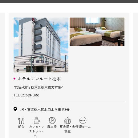
ホテルサンルート栃木
〒328-0015 栃木県栃木市万町16-1
TEL.
0282-24-5858
JR・東武栃木駅北口より車で3分
朝食
カフェ・レ
駐車場
宴会場・会
喫煙ルーム
ストラン・
議室
バー