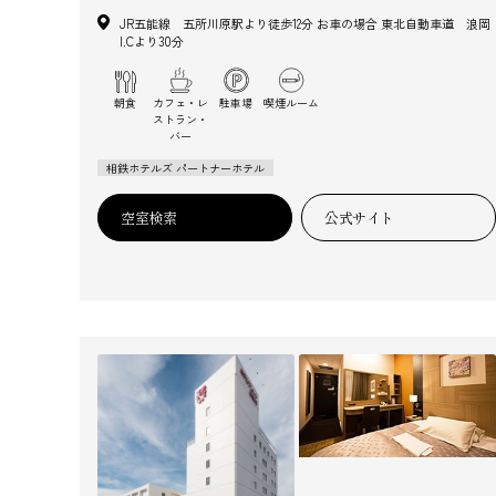
JR五能線 五所川原駅より徒歩12分 お車の場合 東北自動車道 浪岡
I.Cより30分
朝食
カフェ・レ
駐車場
喫煙ルーム
ストラン・
バー
相鉄ホテルズ パートナーホテル
空室検索
公式サイト