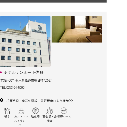
ホテルサンルート佐野
〒327-0011 栃木県佐野市朝日町702-27
TEL.
0283-24-5000
JR両毛線・東武佐野線 佐野駅南口より徒歩5分
朝食
カフェ・レ
駐車場
宴会場・会
喫煙ルーム
ストラン・
議室
バー