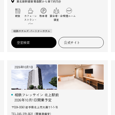
東北新幹線新青森駅から車で約15分
朝食
カフェ・レ
駐車場
宴会場・会
喫煙ルーム
ストラン・
議室
バー
相鉄ホテルズ パートナーホテル
空室検索
公式サイト
2026年10月1日
相鉄フレッサイン 北上駅前
2026年10月1日開業予定
〒024-0061 岩手県北上市大通り1-1-18
TEL.
045-319-2631（開業準備室）