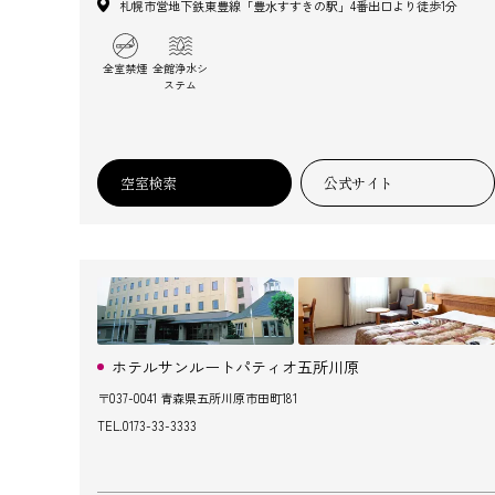
札幌市営地下鉄東豊線「豊⽔すすきの駅」4番出口より徒歩1分
全室禁煙
全館浄水シ
ステム
空室検索
公式サイト
ホテルサンルートパティオ五所川原
〒037-0041 青森県五所川原市田町181
TEL.
0173-33-3333