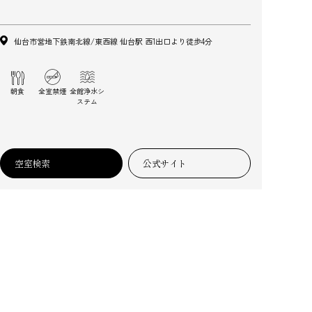
仙台市営地下鉄南北線/東西線 仙台駅 西1出口より徒歩4分
朝食
全室禁煙
全館浄水シ
ステム
空室検索
公式サイト