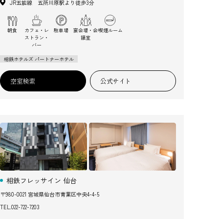
JR五能線 五所川原駅より徒歩3分
朝食
カフェ・レ
駐車場
宴会場・会
喫煙ルーム
ストラン・
議室
バー
相鉄ホテルズ パートナーホテル
空室検索
公式サイト
相鉄フレッサイン 仙台
〒980-0021 宮城県仙台市青葉区中央4-4-5
TEL.
022-722-7203