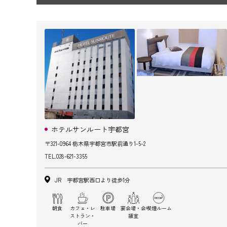
ホテルサンルート宇都宮
〒321-0964 栃木県宇都宮市駅前通り1-5-2
TEL.
028-621-3355
JR 宇都宮駅西口より徒歩1分
朝食
カフェ・レ
駐車場
宴会場・会
喫煙ルーム
ストラン・
議室
バー