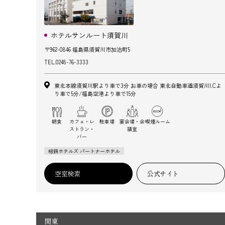
ホテルサンルート須賀川
〒962-0846 福島県須賀川市加治町5
TEL.
0248-76-3333
東北本線須賀川駅より車で3分 お車の場合 東北自動車道須賀川I.Cよ
り車で5分/福島空港より車で15分
朝食
カフェ・レ
駐車場
宴会場・会
喫煙ルーム
ストラン・
議室
バー
相鉄ホテルズ パートナーホテル
空室検索
公式サイト
関東