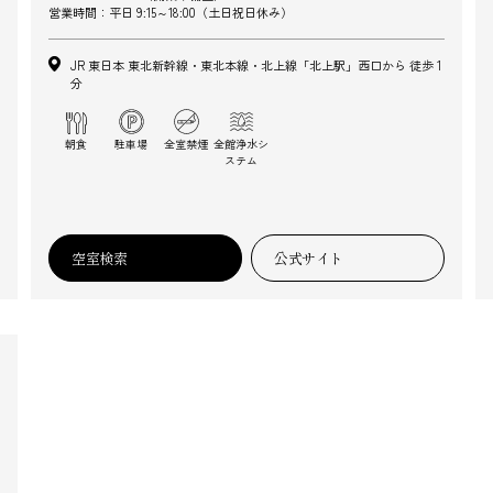
営業時間：平日 9:15～18:00（土日祝日休み）
JR 東日本 東北新幹線・東北本線・北上線「北上駅」西口から 徒歩 1
分
朝食
駐車場
全室禁煙
全館浄水シ
ステム
空室検索
公式サイト