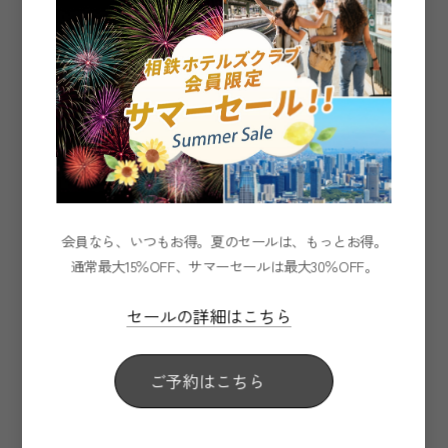
会員なら、いつもお得。夏のセールは、もっとお得。
通常最大15％OFF、サマーセールは最大30％OFF。
セールの詳細はこちら
ご予約はこちら
Guests