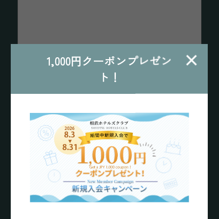
×
1,000円クーポンプレゼン
ト！