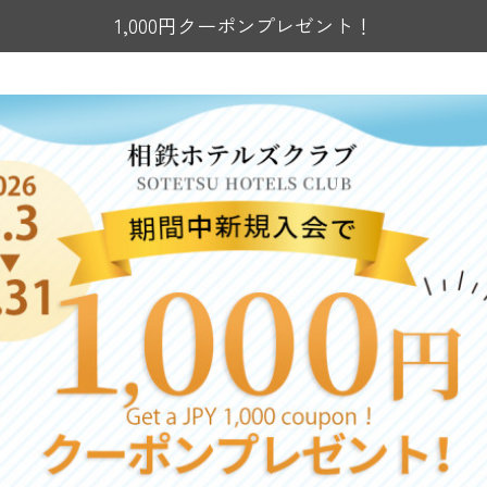
1,000円クーポンプレゼント！
02
05
ムページの不具合について】復旧のお知らせ
泊数
人数
部屋数
（1室あたり）
宿泊プランを表示
空室カレンダーを表