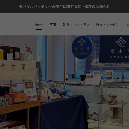
モバイルバッテリーの使用に関する禁止事項のお知らせ
Home
客室
朝食・レストラン
施設・サービス