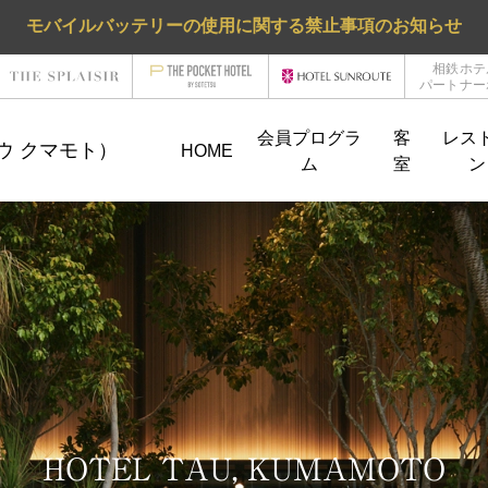
モバイルバッテリーの使用に関する禁止事項のお知らせ
相鉄ホテ
パートナー
会員プログラ
客
レス
 タウ クマモト）
HOME
ム
室
ン