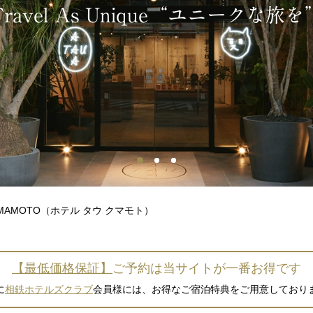
 KUMAMOTO（ホテル タウ クマモト）
【最低価格保証】
ご予約は当サイトが一番お得です
に
相鉄ホテルズクラブ
会員様には、お得なご宿泊特典をご用意しており