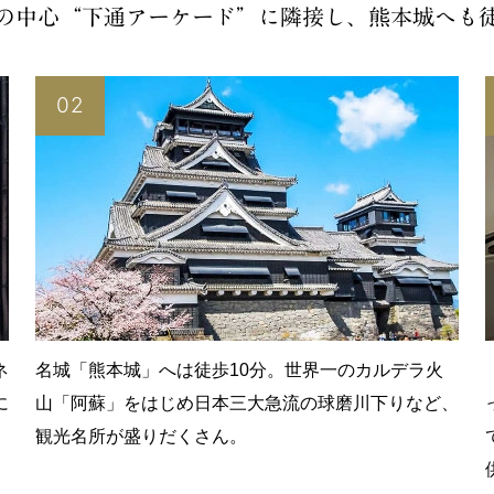
の中心“下通アーケード”に隣接し、熊本城へも徒
02
ネ
名城「熊本城」へは徒歩10分。世界一のカルデラ火
に
山「阿蘇」をはじめ日本三大急流の球磨川下りなど、
観光名所が盛りだくさん。