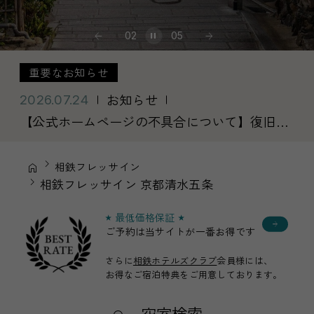
02
05
重要なお知らせ
お知らせ
2026.07.24
【公式ホームページの不具合について】復旧の
お知らせ
相鉄フレッサイン
相鉄フレッサイン 京都清水五条
最低価格保証
ご予約は当サイトが一番お得です
さらに
相鉄ホテルズクラブ
会員様には、
お得なご宿泊特典を
ご用意しております。
空室検索