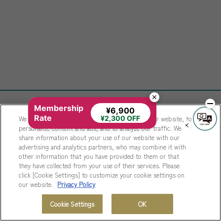
Membership
¥6,900
Rate
We use cookies to improve your experience on our website, to
¥2,300 OFF
personalize content and ads, and to analyze our traffic. We
share information about your use of our website with our
advertising and analytics partners, who may combine it with
other information that you have provided to them or that
they have collected from your use of their services. Please
click [Cookie Settings] to customize your cookie settings on
our website.
Privacy Policy
Cookie Settings
OK
Instagram
MENU
ホテル一覧
会員プログラム