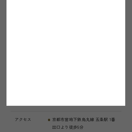
住所
〒600-8103 京都府京都市下京区塩
竈町（シオガマチョウ）391-1
TEL / FAX
TEL：075-741-6203 / FAX：075-741-
6703
アクセス
京都市営地下鉄烏丸線 五条駅 1番
出口より徒歩5分