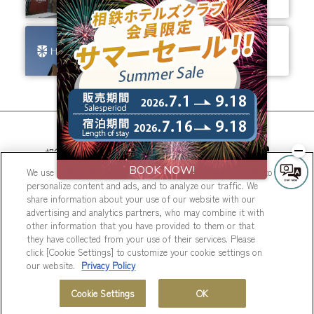
ちょっと新しいカタチ。
ビジネスからレジャーまで、
幅広く選ばれるホテルへ。
相鉄ホテルズ 公式SNS
We use cookies to improve your experience on our website, to
personalize content and ads, and to analyze our traffic. We
share information about your use of our website with our
advertising and analytics partners, who may combine it with
other information that you have provided to them or that
they have collected from your use of their services. Please
© Sotetsu Hotel Management CO., LTD.
click [Cookie Settings] to customize your cookie settings on
our website.
Privacy Policy
Cookie Settings
OK
MENU
ホテル一覧
会員プログラム