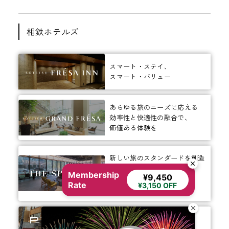
相鉄ホテルズ
スマート・ステイ、
スマート・バリュー
あらゆる旅のニーズに応える
効率性と快適性の融合で、
価値ある体験を
新しい旅のスタンダードを創造
する
Membership
¥9,450
お客様のための
Rate
¥3,150 OFF
多様な滞在オプション
ありそうでなかった、