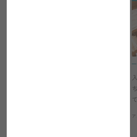
アクセス抜群の立地
JR 東日本 東北新幹線・東北本線・北
上線「北上駅」西口から 徒歩 1 分
アクセスの詳細はこちら
ア