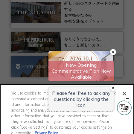
新しい旅のスタンダードを創造
する
お客様のための
多様な滞在オプション
ありそうでなかった、
ちょっと新しいカタチ。
ビジネスからレジャーまで、
幅広く選ばれるホテルへ。
We use cookies to improve your experience on our website, to
personalize content and ads, and to analyze our traffic. We
share information about your use of our website with our
相鉄ホテルズ 公式SNS
advertising and analytics partners, who may combine it with
other information that you have provided to them or that
they have collected from your use of their services. Please
click [Cookie Settings] to customize your cookie settings on
our website.
Privacy Policy