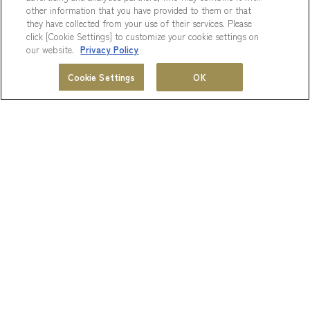
other information that you have provided to them or that
they have collected from your use of their services. Please
click [Cookie Settings] to customize your cookie settings on
〒037-0053 青森県五所川原市布屋町25
our website.
Privacy Policy
TEL：0173-34-8811 / FAX：0173-34-8816
ホテル一覧
会員プログラム
Cookie Settings
OK
MENU
Googleマップ
ホテルオリジナルサイト