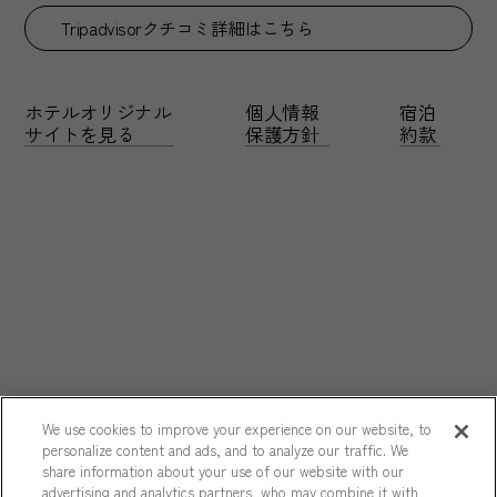
Tripadvisorクチコミ詳細はこちら
ホテルオリジナル
個人情報
宿泊
サイトを見る
保護方針
約款
We use cookies to improve your experience on our website, to
personalize content and ads, and to analyze our traffic. We
share information about your use of our website with our
advertising and analytics partners, who may combine it with