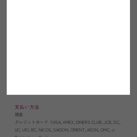
駐車場
40台 無料
バス・トラック等、4t車以上の大型車の場合はご予約が必
要になりますので事前にご連絡ください。
チェックイン/チェックアウト
相鉄ホテルズクラブ会員 14:00 / 12:00
一般 14:00 / 11:00
客室
96室
支払い方法
現金
クレジットカード（VISA, AMEX, DINERS CLUB, JCB, DC,
UC, UFJ, BC, NICOS, SAISON, ORIENT, AEON, OMC, J-