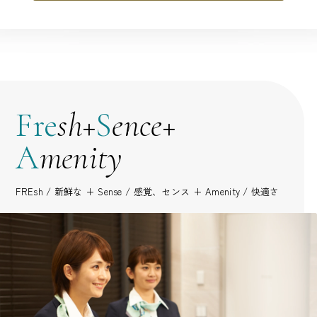
Fre
sh
+
S
ence
+
A
menity
FREsh
/ 新鮮な +
Sense
/ 感覚、センス +
Amenity
/ 快適さ