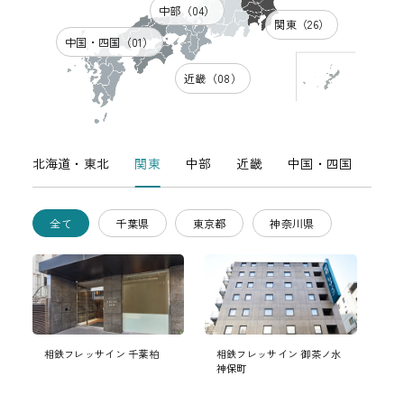
中部（04）
関東（26）
中国・四国（01）
近畿（08）
北海道・東北
関東
中部
近畿
中国・四国
海外
全て
千葉県
東京都
神奈川県
相鉄フレッサイン 千葉柏
相鉄フレッサイン 御茶ノ水
神保町