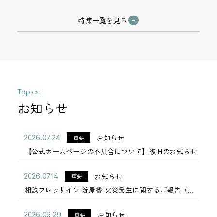
特集一覧を見る
相鉄フレッサイン 新橋日比
相鉄フレッサイン 東京田町
谷口
Topics
お知らせ
相鉄フレッサイン 東京六本
相鉄フレッサイン 東新宿駅
木
前
お知らせ
2026.07.24
重要
【公式ホームページの不具合について】復旧のお知らせ
お知らせ
2026.07.14
重要
相鉄フレッサイン 上野御徒
相鉄フレッサイン 東京錦糸
相鉄フレッサイン 淀屋橋 火災発生に関するご報告（第
町
町
二報）2026年7月15日
お知らせ
2026.06.29
重要