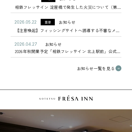
相鉄フレッサイン 淀屋橋で発生した火災について（第一
報） 2026年6月29日
お知らせ
2026.05.22
重要
【注意喚起】フィッシングサイトへ誘導する不審なメッ
相鉄フレッサイン 東京東陽
相鉄フレッサイン 横浜駅東
セージにご注意ください
町駅前
口
お知らせ
2026.04.27
2026年秋開業予定「相鉄フレッサイン 北上駅前」公式サ
イト公開のお知らせ
お知らせ一覧を見る
相鉄フレッサイン 横浜桜木
相鉄フレッサイン 横浜戸塚
町
相鉄フレッサイン 川崎駅東
相鉄フレッサイン 鎌倉大船