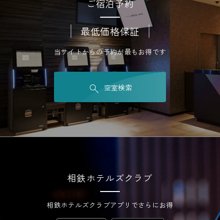
ご宿泊予約
口
駅笠間口
最低価格保証
当サイトからの予約が最もお得です
相鉄フレッサイン 鎌倉大船
相鉄フレッサイン 藤沢湘南
空室検索
駅東口
台
相鉄ホテルズクラブ
相鉄ホテルズクラブアプリでさらにお得