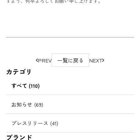
すよう、何卒よろしくお願い申し上げます。
ペ
PREV
一覧に戻る
NEXT
ー
カテゴリ
ジ
の
すべて (110)
移
動
お知らせ (69)
プレスリリース (41)
ブランド