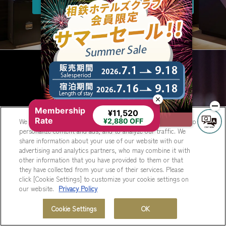
相鉄ホテルズクラブ
Membership
¥11,520
相鉄ホテルズクラブアプリでさらにお得
Rate
We use cookies to improve your experience on our website, to
¥2,880 OFF
personalize content and ads, and to analyze our traffic. We
share information about your use of our website with our
advertising and analytics partners, who may combine it with
other information that you have provided to them or that
they have collected from your use of their services. Please
click [Cookie Settings] to customize your cookie settings on
相鉄ホテルズクラブの詳細を見る
our website.
Privacy Policy
Cookie Settings
OK
MENU
ホテル一覧
会員プログラム