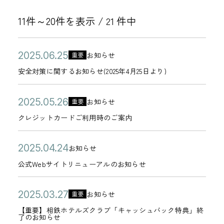
11件～20件を表示 /
件中
21
公
安
2
お知らせ
重要
カ
開
全
0
安全対策に関するお知らせ(2025年4月25日より)
テ
日
対
2
ゴ
策
5
公
ク
2
お知らせ
重要
リ
カ
に
年
開
レ
0
クレジットカードご利用時のご案内
ー
テ
関
0
日
ジ
2
ゴ
す
6
ッ
5
公
公
2
お知らせ
リ
カ
る
月
ト
年
開
式
0
公式Webサイトリニューアルのお知らせ
ー
テ
お
2
カ
0
日
W
2
ゴ
知
5
ー
5
e
5
公
【
2
お知らせ
重要
リ
ら
日
カ
ド
月
b
年
開
重
0
【重要】相鉄ホテルズクラブ「キャッシュバック特典」終
ー
せ
テ
ご
2
了のお知らせ
サ
0
日
要
2