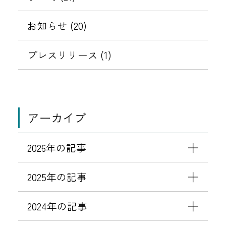
特
国
イ
い
典
を
を
内
お知らせ (20)
ト
て
ポ
の
に
表
表
イ
イ
プレスリリース (1)
誘
ン
ン
導
示
示
ト
ボ
す
失
イ
す
す
る
効
ス
メ
アーカイブ
の
る
る
制
ッ
お
度
セ
2026年の記事
知
（
ー
ら
適
ジ
2025年の記事
せ
格
に
請
つ
2024年の記事
求
い
書