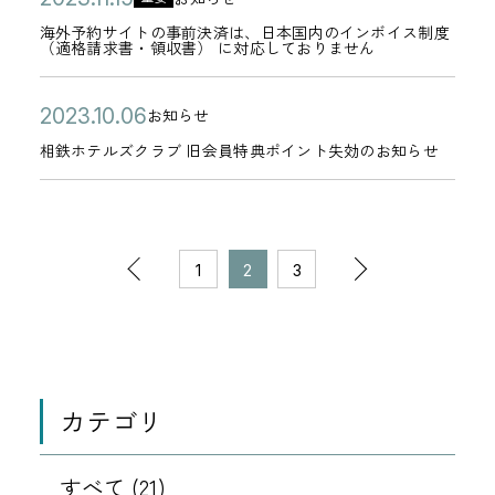
行
B
起
年
い
カ
ュ
ー
開
外
0
に
0
A
海外予約サイトの事前決済は、日本国内のインボイス制度
】
0
て
テ
バ
（適格請求書・領収書） に対応しておりません
日
予
2
つ
1
L
ホ
8
会
ゴ
ッ
約
3
い
日
(
テ
月
員
リ
ク
公
相
2
お知らせ
サ
年
て
カ
コ
ル
0
登
ー
特
開
鉄
0
相鉄ホテルズクラブ 旧会員特典ポイント失効のお知らせ
イ
1
テ
ト
か
5
録
典
日
ホ
2
ト
1
ゴ
バ
ら
日
が
」
テ
3
の
月
リ
ル
配
で
終
ル
年
事
1
ペ
ー
)
信
き
前
次
了
ズ
1
2
3
1
前
5
ー
」
さ
な
の
ク
0
決
日
ジ
の
の
を
れ
い
お
ラ
月
済
の
導
る
不
知
ブ
0
1
1
は
移
入
不
具
ら
旧
6
、
動
カテゴリ
開
審
合
0
0
せ
会
日
日
始
な
に
員
本
件
件
すべて (21)
サ
つ