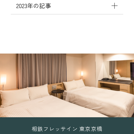
て
2023年の記事
・
の
領
お
収
知
書
ら
）
せ
に
対
応
し
て
お
り
ま
せ
相鉄フレッサイン 東京京橋
ん