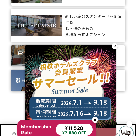
新しい旅のスタンダードを創造
する
お客様のための
多様な滞在オプション
ありそうでなかった、
ちょっと新しいカタチ。
ビジネスからレジャーまで、
幅広く選ばれるホテルへ。
相鉄ホテルズ 公式SNS
Membership
¥11,520
Rate
We use cookies to improve your experience on our website, to
¥2,880 OFF