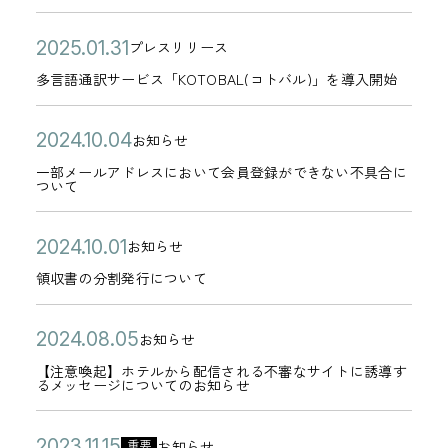
(
ゴ
利
6
イ
4
】
5
2
リ
用
公
多
日
2
ト
プレスリリース
月
相
年
カ
0
ー
時
開
言
0
リ
2
多言語通訳サービス「KOTOBAL(コトバル)」を導入開始
鉄
0
テ
2
の
日
語
2
ニ
4
ホ
3
ゴ
5
ご
通
5
ュ
公
一
日
2
テ
お知らせ
月
リ
カ
年
案
訳
年
ー
開
部
0
ル
2
一部メールアドレスにおいて会員登録ができない不具合に
ー
テ
4
内
ついて
サ
0
ア
日
メ
2
ズ
7
ゴ
月
ー
1
ル
ー
4
ク
日
リ
2
公
領
2
ビ
お知らせ
月
の
ル
年
ラ
カ
ー
5
開
収
0
ス
3
お
領収書の分割発行について
ア
1
ブ
テ
日
日
書
2
「
1
知
ド
0
「
ゴ
よ
の
4
K
公
【
日
ら
2
レ
お知らせ
月
キ
リ
カ
り
分
年
O
開
注
せ
0
ス
0
ャ
【注意喚起】ホテルから配信される不審なサイトに誘導す
ー
テ
)
るメッセージについてのお知らせ
割
1
T
日
意
2
に
4
ッ
ゴ
発
0
O
喚
4
お
日
シ
リ
公
海
2
お知らせ
月
重要