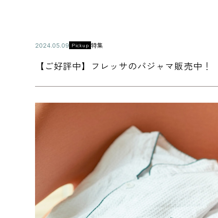
公
特集
Pickup
2
カ
開
0
テ
日
2
【ご好評中】フレッサのパジャマ販売中！
ゴ
4
リ
年
ー
0
5
月
0
9
日