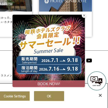
なかった、
ビジネスからレジャーまで、
しいカタチ。
幅広く選ばれるホテルへ。
相鉄ホテルズ 公式SNS
ハラスメントに対する基本方針
法人契約
宿泊約款
Cookie Settings
OK
© Sotetsu Hotel Management CO., LTD.