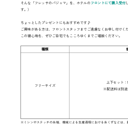
そんな「フレッサのパジャマ」を、ホテルの
フロントにて購入受付
す。）
ちょっとしたプレゼントにもおすすめです♪
ご興味がある方は、フロントスタッフまでご遠慮なくお申し付けく
この寝心地を、ぜひご自宅でもこころゆくまでご堪能ください。
種類
上下セット：5
フリーサイズ
※配送料は別途
※ミシンやステッチの糸端、機械による生産過程における糸くずなどは、