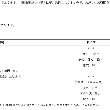
しております。（※在庫がない場合は受注発送になりますので、お届けにお時間を
ださいませ。
価格
サイズ
（上）
身丈：80cm
肩幅・身幅：62cm
袖丈：40cm
,500円
（税込）
頂戴いたします。
（下）
ウエスト（ゴム入り）：
70cm～フリー
ズボン丈：78cm
股下：48cm
着用に問題のない範囲のため、不良品対象外となりますので予めご了承ください。