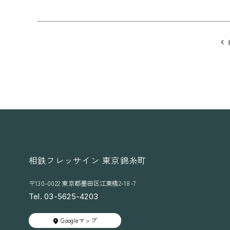
他
の
記
事
に
移
動
相鉄フレッサイン 東京錦糸町
〒130-0022 東京都墨田区江東橋2-18-7
Tel. 03-5625-4203
Googleマップ