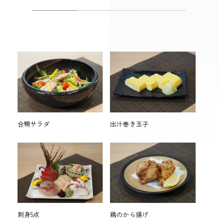
合鴨サラダ
出汁巻き玉子
刺身5点
鶏のから揚げ