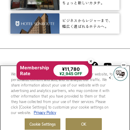
ちょっと新しいカタチ。
ビジネスからレジャーまで、
幅広く選ばれるホテルへ。
相鉄ホテルズ 公式SNS
Membership
¥11,780
Rate
We use cookies to improve your experience on our website, to
¥2,945 OFF
personalize content and ads, and to analyze our traffic. We
share information about your use of our website with our
advertising and analytics partners, who may combine it with
other information that you have provided to them or that
they have collected from your use of their services. Please
© Sotetsu Hotel Management CO., LTD.
click [Cookie Settings] to customize your cookie settings on
our website.
Privacy Policy
Cookie Settings
OK
MENU
ホテル一覧
会員プログラム