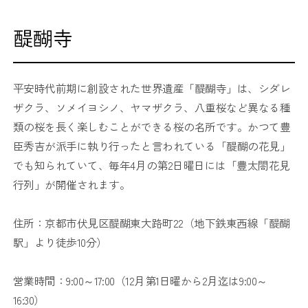
醍醐寺
平安時代前期に創設された世界遺産「醍醐寺」は、シダレ
ザクラ、ソメイヨシノ、ヤマザクラ、八重桜など異なる種
類の桜を長く楽しむことができる桜の名所です。かつて豊
臣秀吉が派手に執り行ったと言われている「醍醐の花見」
でも知られていて、毎年4月の第2日曜日には「豊太閤花見
行列」が開催されます。
住所：京都市伏見区醍醐東大路町22（地下鉄東西線「醍醐
駅」より徒歩10分）
営業時間：9:00～17:00（12月第1日曜から2月迄は9:00～
16:30）