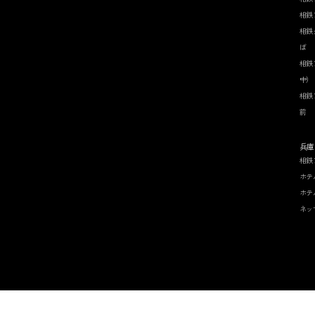
相鉄
相鉄
ば
相鉄
中）
相鉄
前
兵庫
相鉄
ホテ
ホテ
ネッ