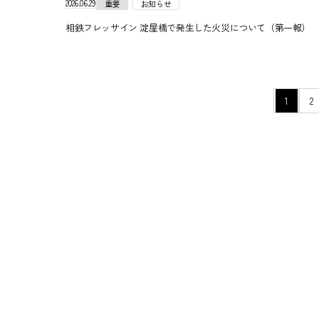
2026.06.29
重要
お知らせ
相鉄フレッサイン 淀屋橋で発生した火災について（第一報） 202
ペ
1
2
ー
ジ
の
移
動