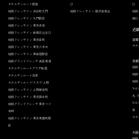
ホテルサンルート銀座
口
口
相鉄フレッサイン 浜松町大門
相鉄フレッサイン 藤沢湘南台
相鉄
相鉄フレッサイン 大門駅前
線口
相鉄フレッサイン 東京赤坂
近
相鉄フレッサイン 新橋日比谷口
滋賀
相鉄フレッサイン 東京田町
ホテ
相鉄フレッサイン 東京六本木
相鉄フレッサイン 東新宿駅前
京都
相鉄グランドフレッサ 高田馬場
相鉄
ホテルサンルートプラザ新宿
相鉄
ホテルサンルート浅草
相鉄
ホテルサンルート"ステラ"上野
THE
相鉄フレッサイン 上野御徒町
丸（
相鉄フレッサイン 東京錦糸町
THE
相鉄グランドフレッサ 東京ベイ
条
有明
ホテ
相鉄フレッサイン 東京東陽町駅
前
大阪
相鉄