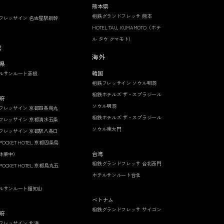
熊本県
相鉄グランドフレッサ 熊本
フレッサイン 名古屋駅新幹
HOTEL TAU, KUMAMOTO（ホテ
ル タウ クマモト）
畿
海外
県
韓国
ルサンルート彦根
相鉄フレッサイン ソウル明洞
相鉄ホテルズ ザ・スプラジール
府
ソウル明洞
フレッサイン 京都四条烏丸
相鉄ホテルズ ザ・スプラジール
フレッサイン 京都清水五条
ソウル東大門
フレッサイン 京都駅八条口
 POCKET HOTEL 京都四条烏
台湾
休業中）
相鉄グランドフレッサ 台北西門
 POCKET HOTEL 京都烏丸五
ホテルサンルート台北
ルサンルート福知山
ベトナム
相鉄グランドフレッサ サイゴン
府
フレッサイン 北浜