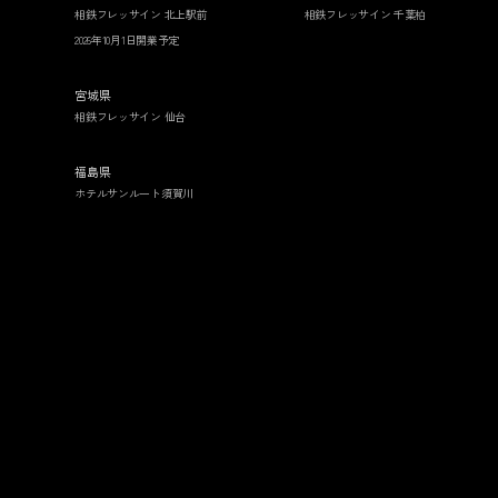
相鉄フレッサイン 北上駅前
相鉄フレッサイン 千葉柏
2026年10月1日開業予定
宮城県
相鉄フレッサイン 仙台
福島県
ホテルサンルート須賀川