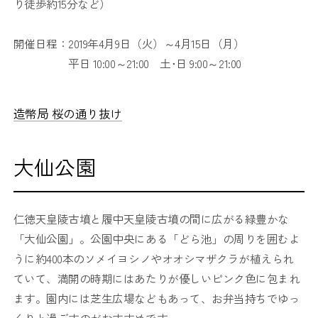
り徒歩約15分など）
開催日程：2019年4月9日（火）～4月15日（月）
平日 10:00～21:00 土･日 9:00～21:00
造幣局 桜の通り抜け
大仙公園
仁徳天皇陵古墳と履中天皇陵古墳の間に広がる緑豊かな
「大仙公園」。公園中央にある「どら池」の周りを囲むよ
うに約400本のソメイヨシノやオオシマザクラが植えられ
ていて、満開の時期にはあたりが優しいピンク色に包まれ
ます。園内には芝生広場などもあって、お弁当持ちでゆっ