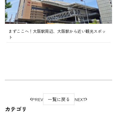
まずここへ！大阪駅周辺、大阪駅から近い観光スポッ
ト
ペ
PREV
一覧に戻る
NEXT
ー
カテゴリ
ジ
の