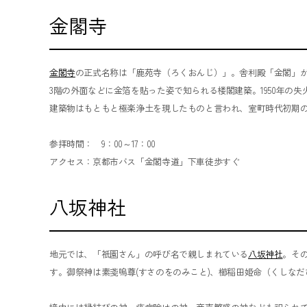
金閣寺
金閣寺
の正式名称は「鹿苑寺（ろくおんじ）」。舎利殿「金閣」が
3階の外面などに金箔を貼った姿で知られる楼閣建築。1950年の失
建築物はもともと極楽浄土を現したものと言われ、室町時代初期
参拝時間： 9：00～17：00
アクセス：京都市バス「金閣寺道」下車徒歩すぐ
八坂神社
地元では、「祇園さん」の呼び名で親しまれている
八坂神社
。その
す。御祭神は素戔嗚尊(すさのをのみこと)、櫛稲田姫命（くしな