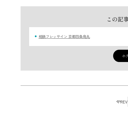
この記
相鉄フレッサイン 京都四条烏丸
ホ
ペ
PREV
ー
ジ
の
移
動