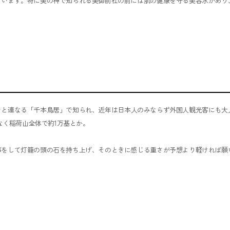
ています。特に美の神で知られる美御前社の前には肌の健康を守る美容水があり
々と連なる「千本鳥居」で知られ、近年は日本人のみならず外国人観光客にも大
なく稲荷山全体で約1万基とか。
事をして灯籠の頭の石を持ち上げ、そのときに感じる重さが予想より軽ければ願