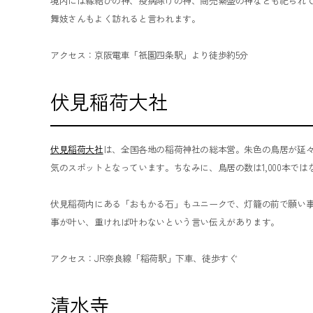
境内には縁結びの神、疫病除けの神、商売繁盛の神なども祀られ
舞妓さんもよく訪れると言われます。
アクセス：京阪電車「祇園四条駅」より徒歩約5分
伏見稲荷大社
伏見稲荷大社
は、全国各地の稲荷神社の総本営。朱色の鳥居が延
気のスポットとなっています。ちなみに、鳥居の数は1,000本では
伏見稲荷内にある「おもかる石」もユニークで、灯籠の前で願い
事が叶い、重ければ叶わないという言い伝えがあります。
アクセス：JR奈良線「稲荷駅」下車、徒歩すぐ
清水寺