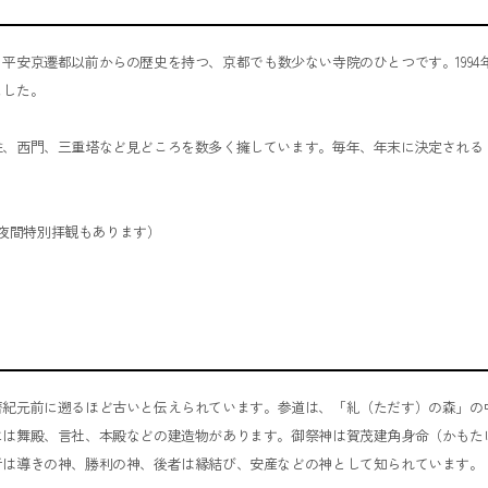
、平安京遷都以前からの歴史を持つ、京都でも数少ない寺院のひとつです。1994
ました。
駐、西門、三重塔など見どころを数多く擁しています。毎年、年末に決定される
。
。夜間特別拝観もあります）
暦紀元前に遡るほど古いと伝えられています。参道は、「糺（ただす）の森」の
には舞殿、言社、本殿などの建造物があります。御祭神は賀茂建角身命（かもた
者は導きの神、勝利の神、後者は縁結び、安産などの神として知られています。