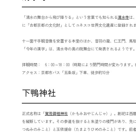
「清水の舞台から飛び降りる」という言葉でも知られる
清水寺
は
に「古都京都の文化財」としてユネスコ世界文化遺産に登録され
十一面千手観音像を安置する本堂のほか、音羽の瀧、仁王門、馬
「今年の漢字」は、清水寺の奥の院舞台にて発表されるようです
拝観時間： 6：00～18：00（時期により閉門時間が変わります
アクセス：京都市バス「五条坂」下車、徒歩約10分
下鴨神社
正式名称は「
賀茂御祖神社
（かもみおやじんじゃ）」。創祀は西
を縦断しています。その参道を抜けると朱塗りの楼門があり、先
つぬみのみこと）と玉依媛命（たまよりひめのみこと）です。前