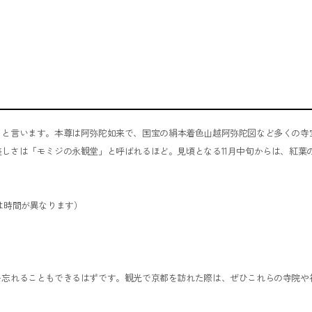
」と言います。本尊は阿弥陀如来で、国宝の絹本着色山越阿弥陀図など多くの寺
しさは「モミジの永観堂」と呼ばれるほど。見頃となる11月中旬からは、紅葉
間は時間が異なります）
を忘れることもできるはずです。観光で京都を訪れた際は、ぜひこれらの寺院や