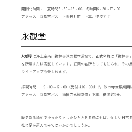
開閉門時間： 夏時間5：30～18：00、冬時間6：30～17：00
アクセス：京都市バス「下鴨神社前」下車、徒歩すぐ
永観堂
永観堂
は浄土宗西山禅林寺派の根本道場で、正式名称は「禅林寺
を所蔵または寄託しています。紅葉の名所としても知られ、その美
ライトアップも楽しめます。
拝観時間： 9：00～17：00（受付は16：00まで。秋の寺宝展期
アクセス：京都市バス「南禅寺永観堂道」下車、徒歩約3分。
歴史ある場所でゆったりとしたひとときを過ごせば、忙しい日常
社に足を運んでみてはいかがでしょうか。