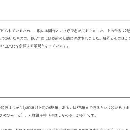
知られているため、一般に金閣寺という呼び名が広まりました。その金閣は2
火で焼けたものの、1955年にほぼ以前の状態に再建されました。庭園とそのほか
の北山文化を象徴する景観となっています。
起源は今から1,400年以上前の656年、あるいは876年まで遡るという説がありま
だひめのみこと）、八柱御子神（やはしらのみこがみ）です。