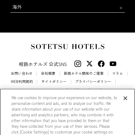
海外
相鉄ホテルズ 公式SNS
お問い合わせ
会社概要
新規ホテル開発のご提案
コラム
WEB利用規約
サイトポリシー
プライバシーポリシー
カスタマーハラスメントに対する基本方針
法人契約
We use cookies to improve your experience on our website, to
宿泊約款
会員規約
サイトマップ
personalize content and ads, and to analyze our traffic. We
相鉄ホテルズ パートナーホテル加盟募集のご案内
採用情報
share information about your use of our website with our
advertising and analytics partners, who may combine it with
Cookie Settings
other information that you have provided to them or that
they have collected from your use of their services. Please
click [Cookie Settings] to customize your cookie settings on