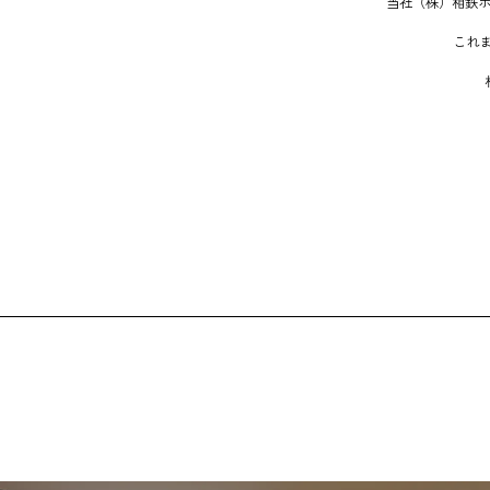
当社（株）相鉄ホ
これ