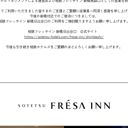
テルマネジメントによる運営および相鉄フレッサイン 新橋烏森口としての営業を
までご利用いただきました皆さまのご支援とご愛顧に従業員一同深く感謝を申し上げ
今後の新橋付近でのご宿泊につきましては、
相鉄フレッサイン 新橋日比谷口のご利用をご検討賜りますようお願い申し上げます
相鉄フレッサイン 新橋日比谷口 公式サイト
https://sotetsu-hotels.com/fresa-inn/shimbashi/
今後も引き続き相鉄ホテルズをご愛顧のほどよろしくお願い申し上げます。