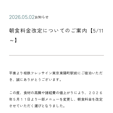
公
2
お知らせ
カ
開
0
テ
朝食料金改定についてのご案内【5/11
日
2
ゴ
6
～】
リ
年
ー
0
5
月
平素より相鉄フレッサイン東京東陽町駅前にご宿泊いただ
0
き、誠にありがとうございます。
2
日
この度、食材の高騰や諸経費の値上がりにより、２０２６
年５月１１日より一部メニューを変更し、朝食料金を改定
させていただく運びとなりました。