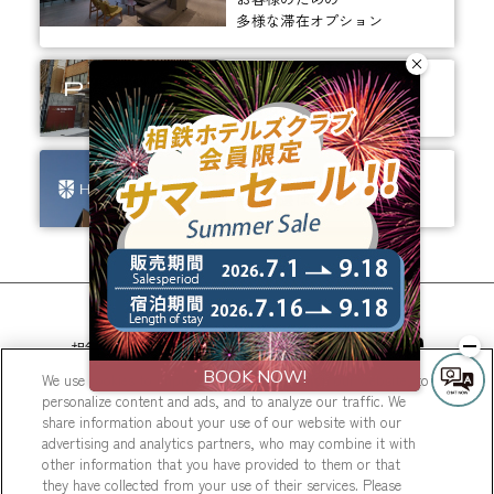
多様な滞在オプション
ありそうでなかった、
ちょっと新しいカタチ。
ビジネスからレジャーまで、
幅広く選ばれるホテルへ。
相鉄ホテルズ 公式SNS
We use cookies to improve your experience on our website, to
personalize content and ads, and to analyze our traffic. We
share information about your use of our website with our
advertising and analytics partners, who may combine it with
other information that you have provided to them or that
they have collected from your use of their services. Please
© Sotetsu Hotel Management CO., LTD.