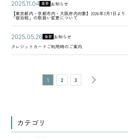
ッ
リ
に
公
【
日
2
リ
お知らせ
月
重要
降
起
年
カ
ラ
セ
ー
関
開
東
0
ー
1
＜
【東京都内・京都市内・大阪府内対象】2026年3月1日より
】
1
テ
ブ
ー
「宿泊税」の取扱い変更について
す
日
京
2
の
6
相
フ
1
ゴ
＞
ジ
る
都
5
使
日
鉄
ィ
月
リ
セ
公
ク
に
2
お知らせ
重要
お
内
年
用
カ
ホ
ッ
1
ー
キ
開
レ
ご
0
知
クレジットカードご利用時のご案内
・
1
に
テ
テ
シ
8
ュ
日
ジ
注
2
ら
京
1
関
ゴ
ル
ン
日
リ
ッ
意
5
せ
都
月
す
リ
ズ
グ
テ
ト
く
年
市
0
る
ペ
ー
ク
サ
次
ィ
カ
だ
1
2
3
0
内
4
禁
ー
ラ
イ
強
ー
さ
5
・
日
止
ジ
の
ブ
ト
化
ド
い
月
大
事
の
＞
に
に
ご
2
1
阪
項
移
セ
誘
伴
利
6
府
の
動
カテゴリ
キ
導
0
う
用
日
内
お
ュ
す
パ
時
対