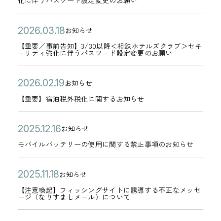
化に伴うパスワード設定変更のお願い
定
0
合
日
要
2
シ
2
ゴ
に
5
に
】
6
ン
日
リ
公
【
2
つ
お知らせ
月
つ
3
年
グ
カ
ー
開
重
0
い
0
い
【重要／事前告知】3/30以降＜相鉄ホテルズクラブ＞セキ
/
0
サ
テ
ュリティ強化に伴うパスワード設定変更のお願い
日
要
2
て
2
て
3
3
イ
ゴ
／
6
の
日
】
0
月
ト
リ
公
【
2
お知らせ
事
年
ご
カ
復
よ
3
へ
ー
開
重
0
【重要】宿泊税外税化に関するお知らせ
前
0
案
テ
旧
り
0
誘
日
要
2
告
3
内
ゴ
の
＜
日
導
】
6
公
モ
2
知
お知らせ
月
【
リ
お
相
カ
す
宿
年
開
バ
0
】
1
5
モバイルバッテリーの使用に関する禁止事項のお知らせ
ー
知
鉄
テ
る
泊
0
日
イ
2
3
8
/
ら
ホ
ゴ
不
税
2
ル
5
/
公
【
日
1
2
お知らせ
せ
テ
リ
審
カ
外
月
バ
年
3
開
注
1
0
ル
【注意喚起】フィッシングサイトに誘導する不正なメッセ
ー
な
テ
税
1
ージ（なりすましメール）について
ッ
1
0
日
意
～
2
ズ
メ
ゴ
化
9
テ
2
以
喚
】
5
ク