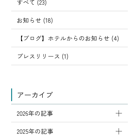
知
リ
件
すべて (23)
る
ス
の
象
ら
テ
不
ワ
ご
を
】
せ
ィ
お知らせ (18)
正
ー
案
2
強
な
ド
表
内
0
化
【ブログ】ホテルからのお知らせ (4)
メ
設
2
に
ッ
示
定
6
伴
プレスリリース (1)
セ
変
年
す
う
ー
更
3
パ
ジ
の
る
月
ス
（
お
1
ワ
な
アーカイブ
願
日
ー
り
い
よ
ド
す
2026年の記事
り
設
ま
「
定
し
2025年の記事
宿
変
メ