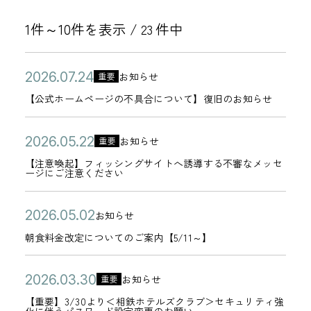
1件～10件を表示 /
件中
23
公
【
2
お知らせ
重要
カ
開
公
0
【公式ホームページの不具合について】復旧のお知らせ
テ
日
式
2
ゴ
ホ
6
公
【
2
お知らせ
重要
リ
カ
ー
年
開
注
0
【注意喚起】フィッシングサイトへ誘導する不審なメッセ
ー
テ
ージにご注意ください
ム
0
日
意
2
ゴ
ペ
7
喚
6
リ
公
朝
2
ー
お知らせ
月
起
年
カ
ー
開
食
0
ジ
2
朝食料金改定についてのご案内【5/11～】
】
0
テ
日
料
2
の
4
フ
5
ゴ
金
6
不
公
【
日
2
ィ
お知らせ
月
重要
リ
カ
改
年
具
開
重
0
ッ
2
【重要】3/30より＜相鉄ホテルズクラブ＞セキュリティ強
ー
テ