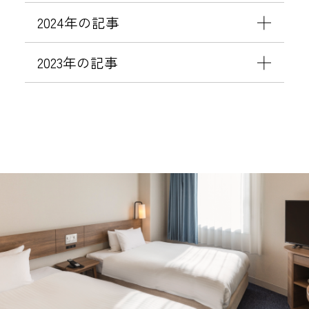
泊
更
ー
2024年の記事
税
の
ル
」
お
）
2023年の記事
の
願
に
取
い
つ
扱
い
い
て
変
更
に
つ
い
て