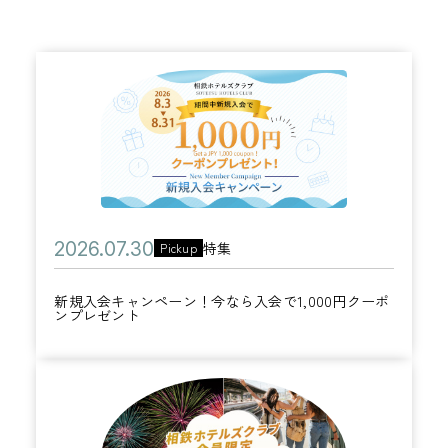
新
規
入
会
キ
ャ
公
2
特集
Pickup
ン
カ
開
0
ペ
テ
新規入会キャンペーン！今なら入会で1,000円クーポ
日
2
ー
ンプレゼント
ゴ
6
ン
リ
年
！
ー
こ
0
今
の
7
な