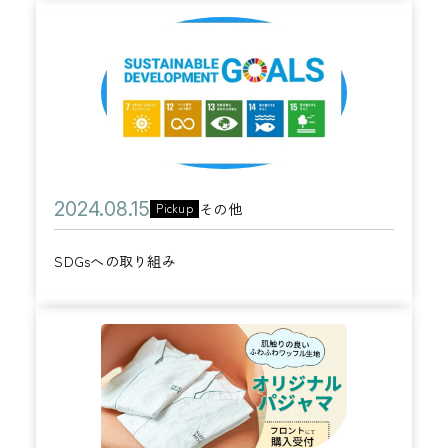
リ
ル
ー
組
年
S
ー
B
ル
み
0
D
G
開
】
7
G
M
催
月
s
の
0
へ
ご
9
の
紹
日
取
介
公
2
その他
Pickup
カ
り
開
0
テ
組
SDGsへの取り組み
日
2
ゴ
み
4
リ
年
【
ー
0
ご
8
好
月
評
1