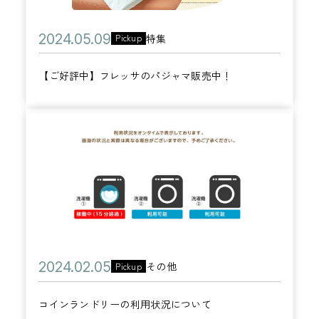
中
5
】
日
公
2
特集
Pickup
フ
カ
開
0
レ
テ
【ご好評中】フレッサのパジャマ販売中！
日
2
ッ
ゴ
4
サ
リ
年
の
コ
ー
0
パ
イ
5
ジ
ン
月
ャ
ラ
0
マ
ン
9
販
ド
日
売
リ
公
2
その他
Pickup
中
ー
カ
開
0
！
の
テ
コインランドリーの利用状況について
日
2
利
ゴ