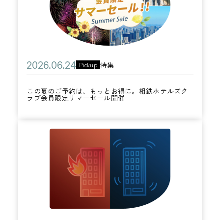
夏
月
ら
の
3
入
ご
0
会
予
日
で
約
1
公
2
特集
Pickup
カ
は
,
開
0
テ
、
0
この夏のご予約は、もっとお得に。相鉄ホテルズク
日
2
ラブ会員限定サマーセール開催
ゴ
も
0
6
リ
っ
0
年
ー
と
円
火
0
お
ク
災
6
得
ー
・
月
に
ポ
地
2
。
ン
震
4
相
プ
発
日
鉄