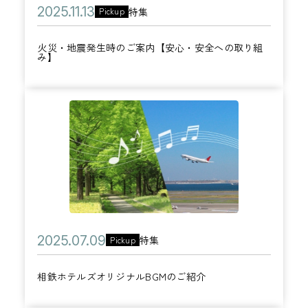
レ
生
公
2
ホ
特集
Pickup
ゼ
カ
時
開
0
テ
ン
テ
の
火災・地震発生時のご案内【安心・安全への取り組
日
2
ル
み】
ト
ゴ
ご
5
ズ
リ
案
年
ク
ー
内
相
1
ラ
【
鉄
1
ブ
安
ホ
月
会
心
テ
1
員
・
ル
3
限
安
ズ
日
定
全
オ
サ
公
へ
2
特集
Pickup
カ
リ
マ
開
の
0
テ
ジ
ー
相鉄ホテルズオリジナルBGMのご紹介
日
取
2
ゴ
ナ
セ
り
5