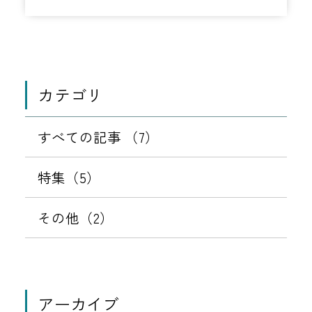
4
用
リ
年
状
ー
0
況
2
に
月
カテゴリ
つ
0
い
5
すべての記事 （7）
て
日
特集（5）
その他（2）
アーカイブ