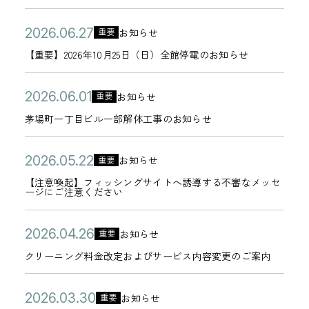
知
ゴ
の
8
ペ
7
な
6
ら
リ
お
公
【
日
2
ー
お知らせ
月
重要
お
年
カ
せ
ー
知
開
重
0
ジ
2
【重要】2026年10月25日（日）全館停電のお知らせ
知
0
テ
ら
日
要
2
の
4
ら
7
ゴ
せ
】
6
不
公
茅
日
2
せ
お知らせ
月
重要
リ
カ
2
年
具
開
場
0
】
0
茅場町一丁目ビル一部解体工事のお知らせ
ー
テ
0
0
合
日
町
2
日
5
ゴ
2
6
に
一
6
本
公
【
日
2
お知らせ
重要
リ
カ
6
月
つ
丁
年
橋
開
注
0
【注意喚起】フィッシングサイトへ誘導する不審なメッセ
ー
テ
年
2
い
ージにご注意ください
目
0
兜
日
意
2
ゴ
1
7
て
ビ
6
町
喚
6
リ
0
公
ク
日
】
2
ル
お知らせ
月
重要
駐
起
年
カ
ー
月
開
リ
復
0
一
0
車
クリーニング料金改定およびサービス内容変更のご案内
】
0
テ
2
日
ー
旧
2
部
1
場
フ
5
ゴ
5
ニ
の
6
解
公
【
日
割
2
ィ
お知らせ
月
重要
リ
カ