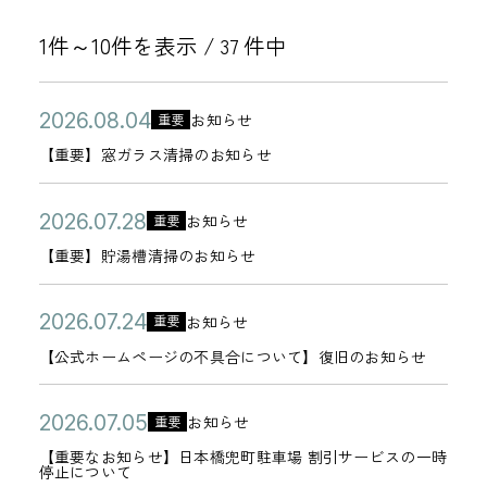
1件～10件を表示 /
件中
37
公
【
2
お知らせ
重要
カ
開
重
0
【重要】窓ガラス清掃のお知らせ
テ
日
要
2
ゴ
】
6
公
【
2
お知らせ
重要
リ
カ
窓
年
開
重
0
【重要】貯湯槽清掃のお知らせ
ー
テ
ガ
0
日
要
2
ゴ
ラ
8
】
6
公
【
2
お知らせ
重要
リ
カ
ス
月
貯
年
開
公
0
【公式ホームページの不具合について】復旧のお知らせ
ー
テ
清
0
湯
0
日
式
2
ゴ
掃
4
槽
7
ホ
6
公
【
2
お知らせ
重要
リ
の
日
カ
清
月
ー
年
開
重
0
【重要なお知らせ】日本橋兜町駐車場 割引サービスの一時
ー
お
テ
掃
2
停止について
ム
0
日
要
2