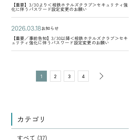
日
ン
お
年
体
開
重
引
0
ッ
2
【重要】3/30より＜相鉄ホテルズクラブ＞セキュリティ強
ー
テ
（
化に伴うパスワード設定変更のお願い
グ
知
0
工
日
要
サ
2
シ
2
ゴ
日
料
ら
4
事
】
ー
6
ン
日
リ
公
【
）
2
金
お知らせ
せ
月
の
3
ビ
年
グ
カ
ー
開
重
全
0
改
2
お
【重要／事前告知】3/30以降＜相鉄ホテルズクラブ＞セキ
/
ス
0
サ
テ
ュリティ強化に伴うパスワード設定変更のお願い
日
要
館
2
定
6
知
3
の
3
イ
ゴ
／
停
6
お
日
ら
0
一
月
ト
リ
事
電
年
よ
せ
よ
時
3
へ
ー
ペ
前
の
0
び
次
り
停
0
誘
1
2
3
4
ー
告
お
3
サ
＜
止
日
導
ジ
の
知
知
月
ー
相
に
す
の
】
ら
1
ビ
鉄
つ
る
1
移
3
せ
8
ス
ホ
い
不
動
カテゴリ
/
日
内
テ
0
て
審
3
容
ル
な
0
件
すべて (37)
変
ズ