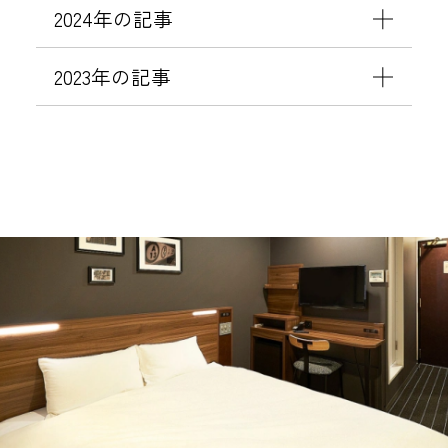
ュ
パ
2024年の記事
リ
ス
テ
ワ
2023年の記事
ィ
ー
強
ド
化
設
に
定
伴
変
う
更
パ
の
ス
お
ワ
願
ー
い
ド
設
定