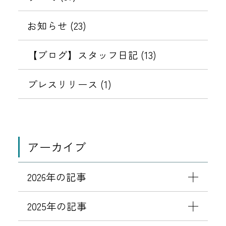
メ
以
更
ク
ッ
を
降
お知らせ (23)
の
ラ
セ
＜
ご
ブ
表
ー
相
【ブログ】スタッフ日記 (13)
案
＞
ジ
鉄
内
示
セ
に
ホ
プレスリリース (1)
キ
ご
す
テ
ュ
注
ル
リ
意
る
ズ
テ
く
ク
アーカイブ
ィ
だ
ラ
強
さ
ブ
化
い
2026年の記事
＞
に
セ
伴
2025年の記事
キ
う