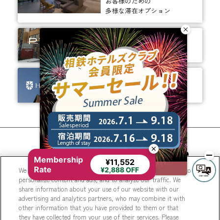
お客様のための
多様な滞在オプション
ありそうでなかった、
ちょっと新しいカタチ。
ビジネスからレジャーまで、
幅広く選ばれるホテルへ。
相鉄ホテルズ 公式SNS
Membership
¥11,552
Rate
We use cookies to improve your experience on our website, to
¥2,888 OFF
personalize content and ads, and to analyze our traffic. We
share information about your use of our website with our
advertising and analytics partners, who may combine it with
other information that you have provided to them or that
they have collected from your use of their services. Please
© Sotetsu Hotel Management CO., LTD.