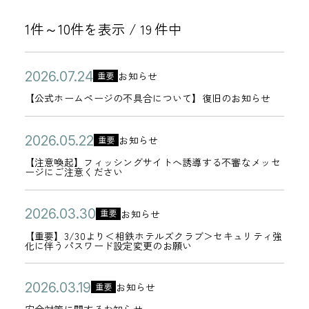
1件～10件を表示 /
件中
19
公
【
2
お知らせ
重要
カ
開
公
0
【公式ホームページの不具合について】復旧のお知らせ
テ
日
式
2
ゴ
ホ
6
公
【
2
お知らせ
重要
リ
カ
ー
年
開
注
0
【注意喚起】フィッシングサイトへ誘導する不審なメッセ
ー
テ
ージにご注意ください
ム
0
日
意
2
ゴ
ペ
7
喚
6
リ
公
【
2
ー
お知らせ
月
重要
起
年
カ
ー
開
重
0
ジ
2
【重要】3/30より＜相鉄ホテルズクラブ＞セキュリティ強
】
0
テ
化に伴うパスワード設定変更のお願い
日
要
2
の
4
フ
5
ゴ
】
6
不
日
ィ
月
リ
公
安
2
お知らせ
重要
3
年
具
カ
ッ
2
ー
開
全
0