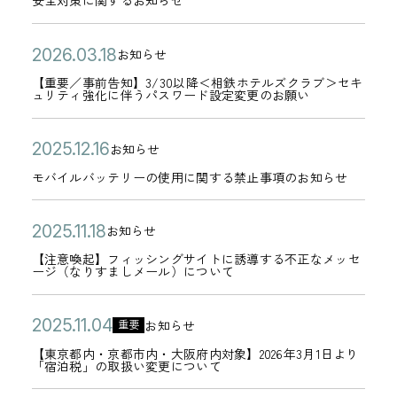
安全対策に関するお知らせ
/
0
合
テ
シ
2
日
対
2
3
3
に
ゴ
ン
日
策
6
公
【
2
0
お知らせ
月
つ
リ
グ
カ
に
年
開
重
0
よ
3
い
【重要／事前告知】3/30以降＜相鉄ホテルズクラブ＞セキ
ー
サ
テ
ュリティ強化に伴うパスワード設定変更のお願い
関
0
日
要
2
り
0
て
イ
ゴ
す
3
／
6
＜
日
】
ト
リ
公
モ
2
る
お知らせ
月
事
年
相
カ
復
へ
ー
開
バ
0
お
1
モバイルバッテリーの使用に関する禁止事項のお知らせ
前
0
鉄
テ
旧
誘
日
イ
2
知
9
告
3
ホ
ゴ
の
導
ル
5
ら
公
【
日
2
知
お知らせ
月
テ
リ
お
カ
す
バ
年
せ
開
注
0
】
1
ル
【注意喚起】フィッシングサイトに誘導する不正なメッセ
ー
知
テ
る
ージ（なりすましメール）について
ッ
1
日
意
2
3
8
ズ
ら
ゴ
不
テ
2
喚
5
/
日
ク
せ
リ
審
公
【
2
リ
お知らせ
月
重要
起
年
3
カ
ラ
ー
な
開
東
0
ー
1
【東京都内・京都市内・大阪府内対象】2026年3月1日より
】
1
0
テ
ブ
「宿泊税」の取扱い変更について
メ
日
京
2
の
6
フ
1
以
ゴ
＞