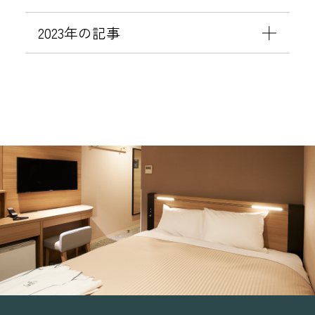
の
の
に
更
お
取
つ
2023年の記事
の
知
扱
い
お
ら
い
て
願
せ
変
い
更
に
つ
い
て