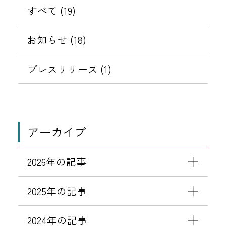
な
リ
ド
お
ブ
件
すべて (19)
0
メ
テ
設
知
「
2
ッ
ィ
定
を
ら
キ
お知らせ (18)
6
セ
強
変
せ
ャ
年
表
ー
化
更
ッ
プレスリリース (1)
3
ジ
に
の
シ
月
示
（
伴
お
ュ
1
な
う
願
す
バ
日
り
パ
い
ッ
よ
アーカイブ
す
る
ス
ク
り
ま
ワ
特
「
し
2026年の記事
ー
典
宿
メ
ド
」
泊
ー
2025年の記事
設
終
税
ル
定
了
」
）
2024年の記事
変