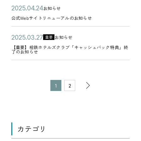
ッ
都
5
使
日
ィ
月
降
リ
セ
公
公
2
お知らせ
セ
内
年
用
カ
ッ
1
＜
ー
キ
開
式
0
ー
公式Webサイトリニューアルのお知らせ
・
1
に
テ
シ
8
相
ュ
日
W
2
ジ
京
1
関
ゴ
ン
日
鉄
リ
e
5
公
【
に
2
都
お知らせ
月
重要
す
リ
グ
カ
ホ
テ
b
年
開
重
ご
0
市
0
る
【重要】相鉄ホテルズクラブ「キャッシュバック特典」終
ー
サ
テ
テ
ィ
了のお知らせ
サ
0
日
要
注
2
内
4
禁
イ
ゴ
ル
強
イ
4
】
意
5
・
日
止
ト
リ
ズ
化
ト
月
相
く
年
大
事
に
ー
ク
に
リ
2
ペ
鉄
だ
0
阪
項
次
誘
1
2
ラ
伴
ニ
4
ー
ホ
さ
3
府
の
導
ブ
う
ュ
日
ジ
の
テ
い
月
内
お
す
＞
パ
ー
の
ル
2
対
知
る
セ
1
ス
ア
移
ズ
7
象
ら
不
キ
ワ
ル
動
カテゴリ
ク
日
】
せ
0
正
ュ
ー
の
ラ
2