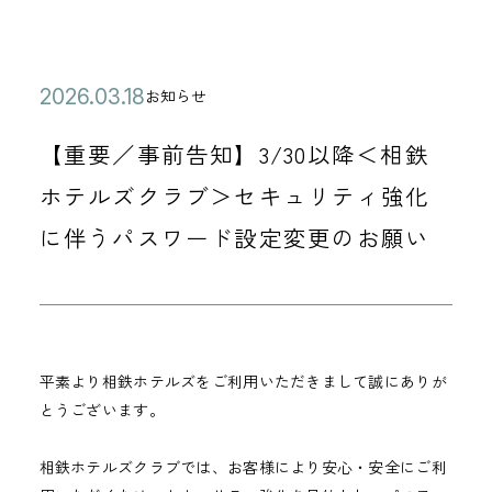
公
2
お知らせ
カ
開
0
テ
【重要／事前告知】3/30以降＜相鉄
日
2
ゴ
6
ホテルズクラブ＞セキュリティ強化
リ
年
に伴うパスワード設定変更のお願い
ー
0
3
月
1
8
平素より相鉄ホテルズをご利用いただきまして誠にありが
とうございます。
日
相鉄ホテルズクラブでは、お客様により安心・安全にご利