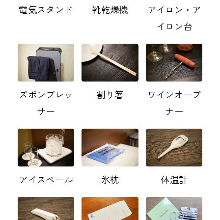
電気スタンド
靴乾燥機
アイロン・ア
イロン台
ズボンプレッ
割り箸
ワインオープ
サー
ナー
アイスペール
氷枕
体温計