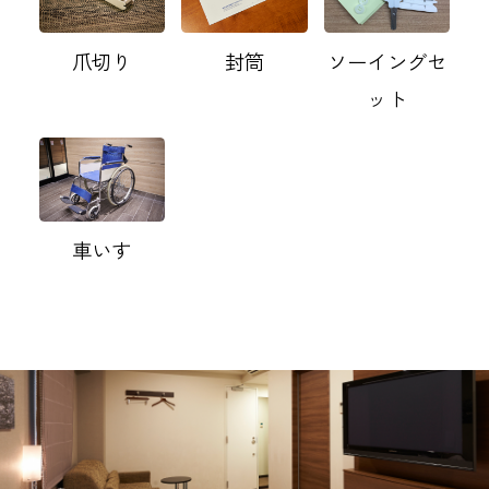
爪切り
封筒
ソーイングセ
ット
車いす