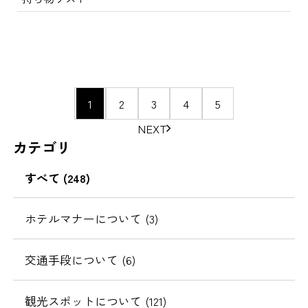
ペ
1
2
3
4
5
ー
NEXT
ジ
カテゴリ
の
移
すべて (248)
動
ホテルマナーについて (3)
交通手段について (6)
観光スポットについて (121)