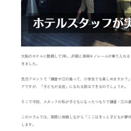
大船のホテルに勤務して1年。JR線と湘南モノレールが乗り入れ
きました。
先日フロントで「鎌倉や江の島って、小学生でも楽しめますか？
アですが、「子どもが主役」になれる旅はできるのでしょうか。
そこで今回、スタッフの私が子どもになったつもりで鎌倉・江の
このコラムでは、実際に体験しながら「ここはきっと子どもが夢
します。