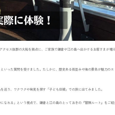
るアクセス抜群の大船を拠点に、ご家族で鎌倉や江の島へ出かけるお客さまが増
」といった質問を受けました。たしかに、歴史ある街並みや海の景色が魅力のエ
島を巡り、ワクワクや発見を探す「子ども目線」での旅に出てみました。
中になれる」という視点で、鎌倉と江の島のとっておきの『冒険ルート』をご紹