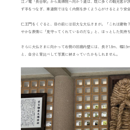
江ノ電「長谷駅」から高徳院へ向かう道は、既に多くの観光客が2
ず手をつなぎ、車道側ではなく内側を歩くよう心がけるとより安
仁王門をくぐると、目の前には巨大な大仏さまが。「これは建物
やかな表情に「見守ってくれているのだな」と、ほっとした気持
さらに大仏さまに向かって右側の回廊内壁には、長さ1.8m、幅0
と、自分と背比べして写真に納まっていたかもしれません。