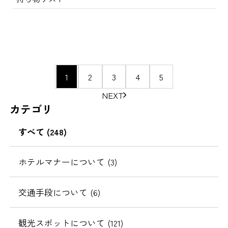
ペ
1
2
3
4
5
ー
NEXT
ジ
カテゴリ
の
移
すべて (248)
動
ホテルマナーについて (3)
交通手段について (6)
観光スポットについて (121)