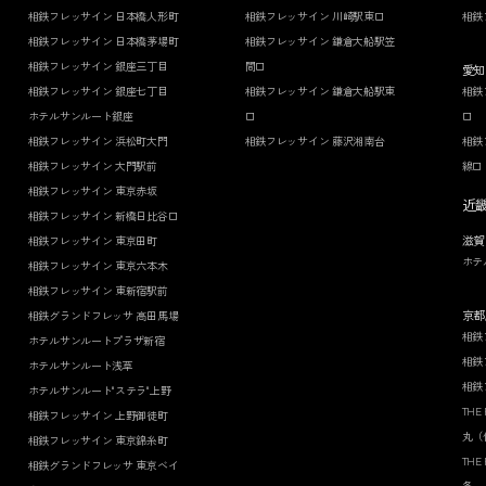
相鉄フレッサイン 日本橋人形町
相鉄フレッサイン 川崎駅東口
相鉄
相鉄フレッサイン 日本橋茅場町
相鉄フレッサイン 鎌倉大船駅笠
相鉄フレッサイン 銀座三丁目
間口
愛知
相鉄フレッサイン 銀座七丁目
相鉄フレッサイン 鎌倉大船駅東
相鉄
ホテルサンルート銀座
口
口
相鉄フレッサイン 浜松町大門
相鉄フレッサイン 藤沢湘南台
相鉄
相鉄フレッサイン 大門駅前
線口
相鉄フレッサイン 東京赤坂
近
相鉄フレッサイン 新橋日比谷口
滋賀
相鉄フレッサイン 東京田町
ホテ
相鉄フレッサイン 東京六本木
相鉄フレッサイン 東新宿駅前
京都
相鉄グランドフレッサ 高田馬場
相鉄
ホテルサンルートプラザ新宿
相鉄
ホテルサンルート浅草
相鉄
ホテルサンルート"ステラ"上野
THE
相鉄フレッサイン 上野御徒町
丸（
相鉄フレッサイン 東京錦糸町
THE
相鉄グランドフレッサ 東京ベイ
条