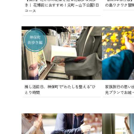
き｜ 花博前におすすめ！元町～山下公園1日
の島ワクワク冒
コース
推し活前日、神保町で“わたしを整える”ひ
家族旅行の思い
とり時間
光プランでお城