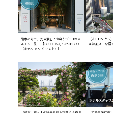
熊本の街で、夏目漱石に出会う1泊2日のカ
【2泊3日ソウル
ルチャー旅｜ 【HOTEL TAU, KUMAMOTO
ル韓国旅｜身軽
（ホテル タウ クマモト）】
【横浜】花と水の絶景を巡る花散歩＆街歩
【2026年保存