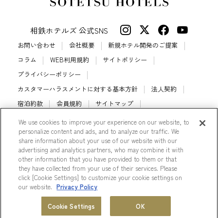
相鉄ホテルズ 公式SNS
お問い合わせ
会社概要
新規ホテル開発のご提案
コラム
WEB利用規約
サイトポリシー
プライバシーポリシー
カスタマーハラスメントに対する基本方針
法人契約
宿泊約款
会員規約
サイトマップ
相鉄ホテルズ パートナーホテル加盟募集のご案内
採用情報
We use cookies to improve your experience on our website, to
personalize content and ads, and to analyze our traffic. We
Cookie Settings
share information about your use of our website with our
advertising and analytics partners, who may combine it with
other information that you have provided to them or that
they have collected from your use of their services. Please
click [Cookie Settings] to customize your cookie settings on
© Sotetsu Hotel Management CO., LTD.
our website.
Privacy Policy
ホテル一覧
会員プログラム
Cookie Settings
OK
MENU