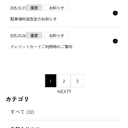
2025.10.31
重要
お知らせ
駐車場料金改定のお知らせ
2025.05.26
重要
お知らせ
クレジットカードご利用時のご案内
ペ
1
2
3
ー
NEXT
ジ
カテゴリ
の
移
すべて (32)
動