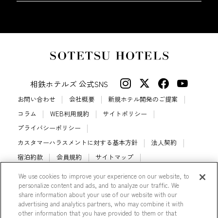
相鉄ホテルズ 公式SNS
お問い合わせ
会社概要
新規ホテル開発のご提案
コラム
WEB利用規約
サイトポリシー
プライバシーポリシー
カスタマーハラスメントに対する基本方針
法人契約
宿泊約款
会員規約
サイトマップ
相鉄ホテルズ パートナーホテル加盟募集のご案内
採用情報
We use cookies to improve your experience on our website, to
personalize content and ads, and to analyze our traffic. We
Cookie Settings
share information about your use of our website with our
advertising and analytics partners, who may combine it with
other information that you have provided to them or that