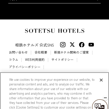
相鉄ホテルズ 公式SNS
お問い合わせ
会社概要
新規ホテル開発のご提案
コラム
WEB利用規約
サイトポリシー
プライバシーポリシー
カスタマーハラスメントに対する基本方針
サイトマップ
We use cookies to improve your experience on our website, to
相鉄ホテルズ パートナーホテル加盟募集のご案内
採用情報
personalize content and ads, and to analyze our traffic. We
Cookie Settings
share information about your use of our website with our
advertising and analytics partners, who may combine it with
other information that you have provided to them or that
they have collected from your use of their services. Please
click [Cookie Settings] to customize your cookie settings on