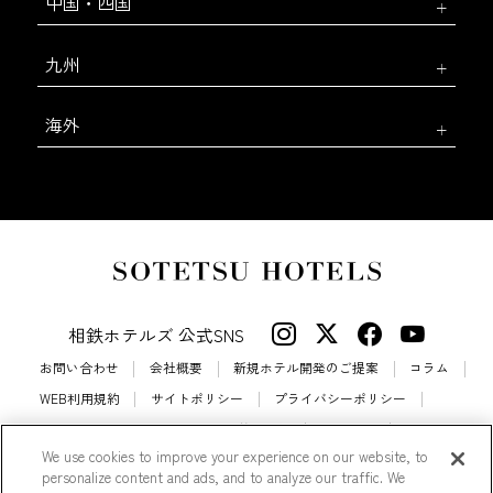
中国・四国
九州
海外
相鉄ホテルズ 公式SNS
お問い合わせ
会社概要
新規ホテル開発のご提案
コラム
WEB利用規約
サイトポリシー
プライバシーポリシー
カスタマーハラスメントに対する基本方針
法人契約
We use cookies to improve your experience on our website, to
宿泊約款
会員規約
サイトマップ
personalize content and ads, and to analyze our traffic. We
相鉄ホテルズ パートナーホテル加盟募集のご案内
採用情報