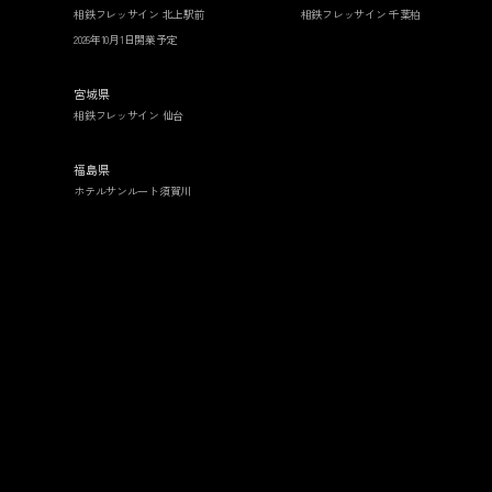
相鉄フレッサイン 北上駅前
相鉄フレッサイン 千葉柏
2026年10月1日開業予定
宮城県
相鉄フレッサイン 仙台
福島県
ホテルサンルート須賀川