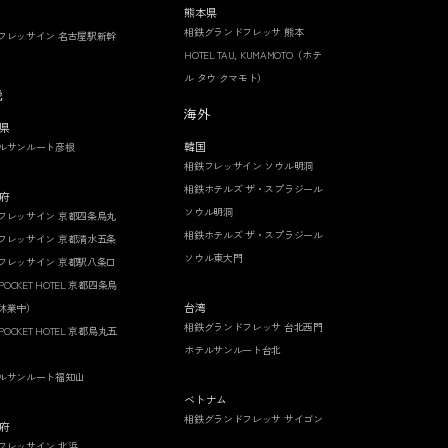
熊本県
相鉄グランドフレッサ 熊本
フレッサイン 名古屋駅新幹
HOTEL TAU, KUMAMOTO（ホテ
ル タウ クマモト）
畿
海外
県
韓国
ルサンルート彦根
相鉄フレッサイン ソウル明洞
相鉄ホテルズ ザ・スプラジール
府
ソウル明洞
フレッサイン 京都四条烏丸
相鉄ホテルズ ザ・スプラジール
フレッサイン 京都清水五条
ソウル東大門
フレッサイン 京都駅八条口
 POCKET HOTEL 京都四条烏
台湾
休業中）
相鉄グランドフレッサ 台北西門
 POCKET HOTEL 京都烏丸五
ホテルサンルート台北
ルサンルート福知山
ベトナム
相鉄グランドフレッサ サイゴン
府
フレッサイン 北浜