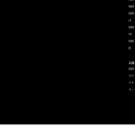
相鉄
相鉄
ば
相鉄
中）
相鉄
前
兵庫
相鉄
ホテ
ホテ
ネッ