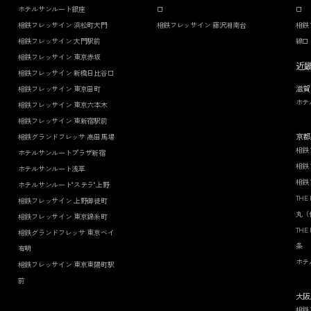
ホテルサンルート銀座
口
口
相鉄フレッサイン 浜松町大門
相鉄フレッサイン 藤沢湘南台
相鉄
相鉄フレッサイン 大門駅前
線口
相鉄フレッサイン 東京赤坂
近
相鉄フレッサイン 新橋日比谷口
滋賀
相鉄フレッサイン 東京田町
ホテ
相鉄フレッサイン 東京六本木
相鉄フレッサイン 東新宿駅前
京都
相鉄グランドフレッサ 高田馬場
相鉄
ホテルサンルートプラザ新宿
相鉄
ホテルサンルート浅草
相鉄
ホテルサンルート"ステラ"上野
THE
相鉄フレッサイン 上野御徒町
丸（
相鉄フレッサイン 東京錦糸町
THE
相鉄グランドフレッサ 東京ベイ
条
有明
ホテ
相鉄フレッサイン 東京東陽町駅
前
大阪
相鉄