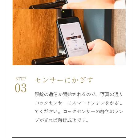
センサーにかざす
STEP
03
解錠の通信が開始されるので、写真の通り
ロックセンサーに
スマートフォンをかざし
てください。
ロックセンサーの緑色のラン
プが光れば解錠成功です。