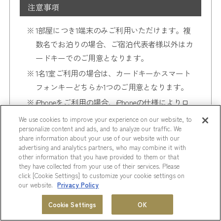
注意事項
1部屋につき1端末のみご利用いただけます。複
数名でお泊りの場合、ご宿泊代表者様以外はカ
ードキーでのご用意となります。
1名1室ご利用の場合は、カードキーかスマート
フォンキーどちらか1つのご用意となります。
iPhoneをご利用の場合、iPhoneの仕様によりロ
ックセンサーにかざした際、Apple pay®が立ち
We use cookies to improve your experience on our website, to
personalize content and ads, and to analyze our traffic. We
上がる場合がございます。
share information about your use of our website with our
その場合でも解錠の通信は行われているため引
advertising and analytics partners, who may combine it with
き続きロックセンサーにかざし続けていただく
other information that you have provided to them or that
they have collected from your use of their services. Please
ことで解錠されます。
click [Cookie Settings] to customize your cookie settings on
our website.
Privacy Policy
一部端末ではスマートフォンの位置情報をON
にし、相鉄ホテルズクラブアプリへの位置情報
会員プログラム
ホテル一覧
Cookie Settings
OK
MENU
を「許可」にする必要がございます。