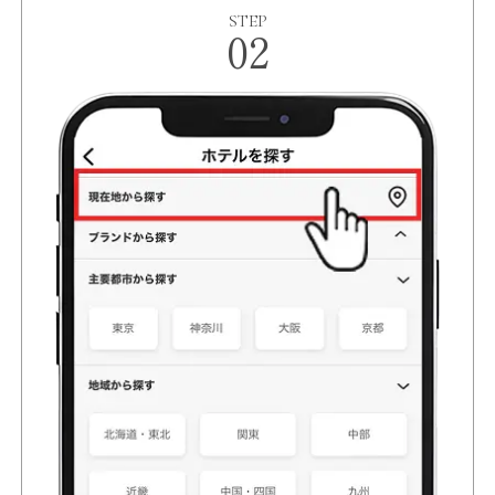
STEP
02