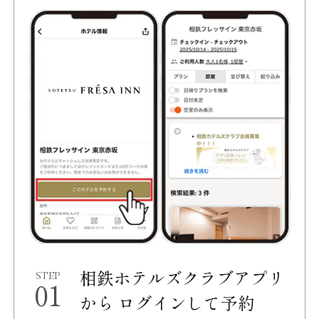
相鉄ホテルズクラブアプリ
STEP
01
から
ログインして予約