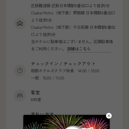
近鉄難波線 近鉄日本橋駅6番出口より徒歩2分
Osaka Metro（地下鉄）堺筋線 日本橋駅6番出口
より徒歩2分
Osaka Metro（地下鉄）千日前線 日本橋駅6番出
口より徒歩2分
当ホテルに駐車場はございません。近隣駐車場
をご利用ください。
詳細はこちら
チェックイン / チェックアウト
相鉄ホテルズクラブ会員 14:00 / 12:00
一般 15:00 / 11:00
客室
698室
支払い方法
ご利用可能なクレジットカード：VISA、
MASTER、JCB、American Express、Diners、