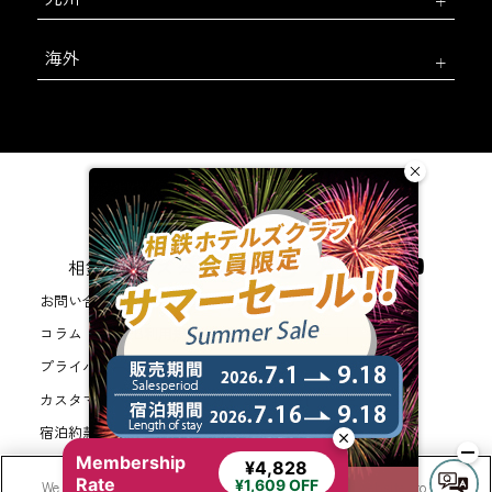
海外
相鉄ホテルズ 公式SNS
お問い合わせ
会社概要
新規ホテル開発のご提案
コラム
WEB利用規約
サイトポリシー
プライバシーポリシー
カスタマーハラスメントに対する基本方針
法人契約
宿泊約款
会員規約
サイトマップ
Membership
相鉄ホテルズ パートナーホテル加盟募集のご案内
採用情報
¥4,828
Rate
¥1,609 OFF
We use cookies to improve your experience on our website, to