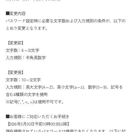
■変更内容
パスワード設定時に必要な文字数および入力規則の条件が、以下の
とおり変更となります。
【変更前】
文字数：6～32文字
入力規則：半角英数字
【変更後】
文字数：10～32文字
入力規則：英大文字(A～Z)、英小文字(a～z)、数字(0～9)、記号を
含む4種類の文字を使用
※記号(', ", <, >)は使用不可です。
■お客様にご対応いただくお手続き
【2026年3月30日午前10時00分以降】
現在使用されているパスワードは使用できなくなります。以下に記