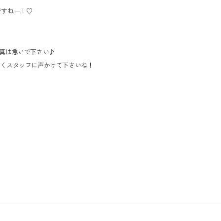
ですねー！♡
真は急いで下さい♪
なくスタッフに声かけて下さいね！