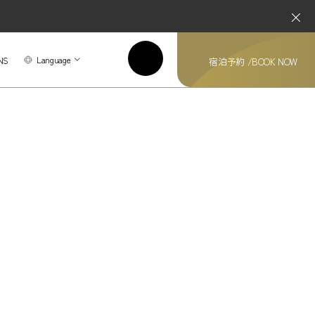
Language
NS
宿泊予約 /
BOOK NOW