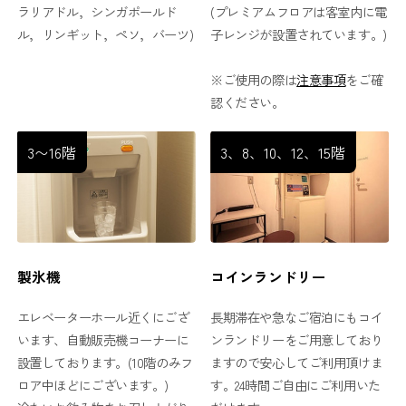
ラリアドル，シンガポールド
(プレミアムフロアは客室内に電
ル，リンギット，ペソ，バーツ)
子レンジが設置されています。)
※ご使用の際は
注意事項
をご確
認ください。
3〜16階
3、8、10、12、15階
製氷機
コインランドリー
エレベーターホール近くにござ
長期滞在や急なご宿泊にもコイ
います、自動販売機コーナーに
ンランドリーをご用意しており
設置しております。(10階のみフ
ますので安心してご利用頂けま
ロア中ほどにございます。)
す。24時間ご自由にご利用いた