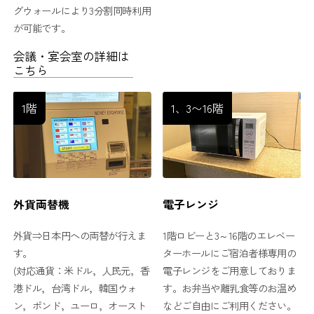
グウォールにより3分割同時利用
が可能です。
会議・宴会室の詳細は
こちら
1階
1、3〜16階
外貨両替機
電子レンジ
外貨⇒日本円への両替が行えま
1階ロビーと3～16階のエレベー
す。
ターホールにご宿泊者様専用の
(対応通貨：米ドル，人民元，香
電子レンジをご用意しておりま
港ドル，台湾ドル，韓国ウォ
す。お弁当や離乳食等のお温め
ン，ポンド，ユーロ，オースト
などご自由にご利用ください。