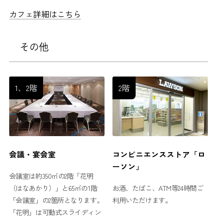
カフェ詳細はこちら
その他
1、2階
2階
会議・宴会室
コンビニエンスストア「ロ
ーソン」
会議室は約350㎡の2階「花明
（はなあかり）」と65㎡の1階
お酒、たばこ、ATM等24時間ご
「会議室」の2箇所となります。
利用いただけます。
「花明」は可動式スライディン