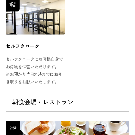
1階
セルフクローク
セルフクロークにお客様自身で
お荷物を保管いただけます。
※お預かり当日24時までにお引
き取りをお願いいたします。
朝食会場・レストラン
2階
2階