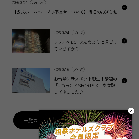
2026.07.24
お知らせ
【公式ホームページの不具合について】復旧のお知らせ
2026.07.24
ブログ
ホテルでは、どんなふうに過ごし
ていますか？
2026.07.16
ブログ
お台場に新スポット誕生！話題の
「JOYPOLIS SPORTS X」を体験
してきました♪
一覧はこちら