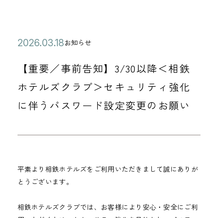
公
2
お知らせ
カ
開
0
テ
【重要／事前告知】3/30以降＜相鉄
日
2
ゴ
6
ホテルズクラブ＞セキュリティ強化
リ
年
に伴うパスワード設定変更のお願い
ー
0
3
月
1
8
平素より相鉄ホテルズをご利用いただきまして誠にありが
とうございます。
日
相鉄ホテルズクラブでは、お客様により安心・安全にご利