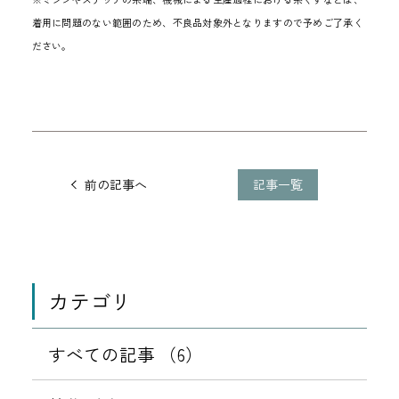
着用に問題のない範囲のため、不良品対象外となりますので予めご了承く
ださい。
他
の
記事一覧
前の記事へ
記
事
に
移
動
カテゴリ
すべての記事 （6）