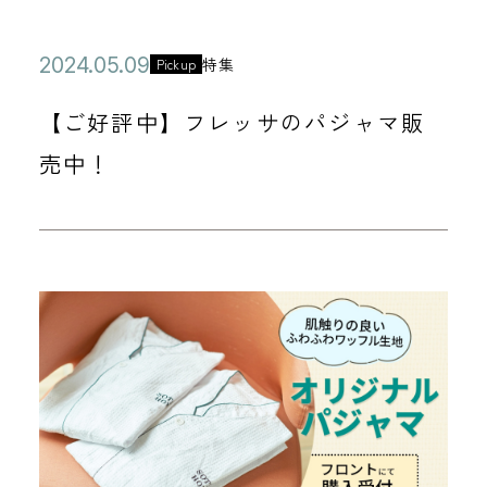
公
2
特集
Pickup
カ
開
0
テ
【ご好評中】フレッサのパジャマ販
日
2
ゴ
4
売中！
リ
年
ー
0
5
月
0
9
日