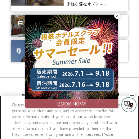
多様な滞在オプション
ありそうでなかった、
ちょっと新しいカタチ。
ビジネスからレジャーまで、
幅広く選ばれるホテルへ。
相鉄ホテルズ 公式SNS
We use cookies to improve your experience on our website, to
personalize content and ads, and to analyze our traffic. We
share information about your use of our website with our
advertising and analytics partners, who may combine it with
other information that you have provided to them or that
they have collected from your use of their services. Please
© Sotetsu Hotel Management CO., LTD.