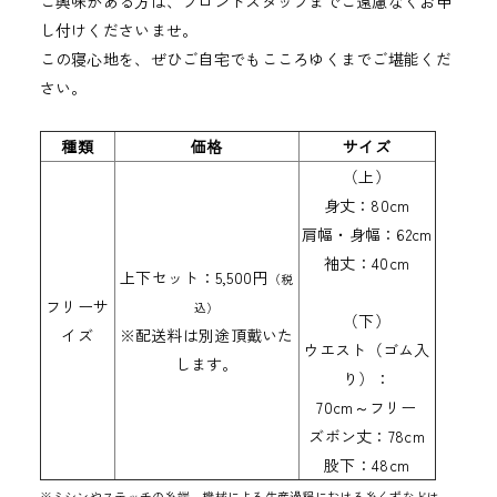
ご興味がある方は、フロントスタッフまでご遠慮なくお申
し付けくださいませ。
この寝心地を、ぜひご自宅でもこころゆくまでご堪能くだ
さい。
種類
価格
サイズ
（上）
身丈：80cm
肩幅・身幅：62cm
袖丈：40cm
上下セット：5,500円
（税
フリーサ
込）
（下）
イズ
※配送料は別途頂戴いた
ウエスト（ゴム入
します。
り）：
70cm～フリー
ズボン丈：78cm
股下：48cm
※ミシンやステッチの糸端、機械による生産過程における糸くずなどは、