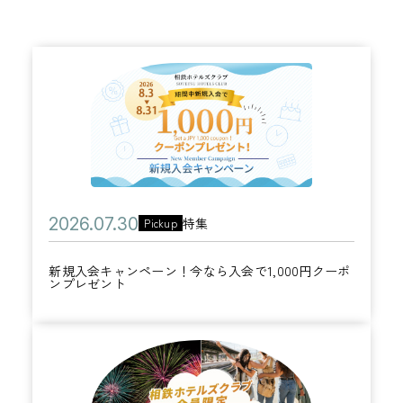
新
規
入
会
キ
ャ
公
2
特集
Pickup
ン
カ
開
0
ペ
テ
新規入会キャンペーン！今なら入会で1,000円クーポ
日
2
ー
ンプレゼント
ゴ
6
ン
リ
年
！
ー
こ
0
今
の
7
な