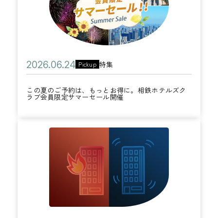
夏
月
ら
の
3
入
ご
0
会
予
日
で
約
1
公
2
特集
Pickup
カ
は
,
開
0
テ
、
0
この夏のご予約は、もっとお得に。相鉄ホテルズク
日
2
ラブ会員限定サマーセール開催
ゴ
も
0
6
リ
っ
0
年
ー
と
円
火
0
お
ク
災
6
得
ー
・
月
に
ポ
地
2
。
ン
震
4
相
プ
発
日
鉄