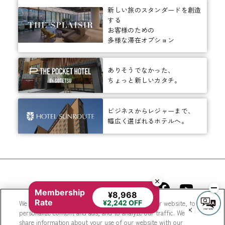
新しい旅のスタンダードを創造
する
お客様のための
多様な滞在オプション
ありそうでなかった、
ちょっと新しいカタチ。
ビジネスからレジャーまで、
幅広く選ばれるホテルへ。
相鉄ホテルズ 公式SNS
Membership
¥8,968
Rate
We use cookies to improve your experience on our website, to
¥2,242 OFF
personalize content and ads, and to analyze our traffic. We
share information about your use of our website with our