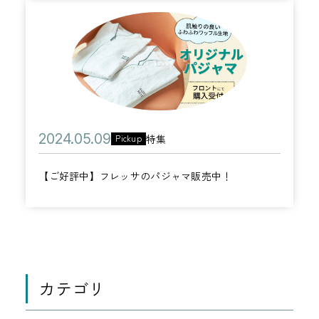
リ
ル
ー
組
年
【
ー
B
ル
み
0
ご
G
開
】
7
好
M
催
月
評
の
0
中
ご
9
】
紹
日
公
2
特集
Pickup
フ
介
カ
開
0
レ
テ
【ご好評中】フレッサのパジャマ販売中！
日
2
ッ
ゴ
4
サ
リ
年
の
ー
0
パ
5
ジ
月
カテゴリ
ャ
0
マ