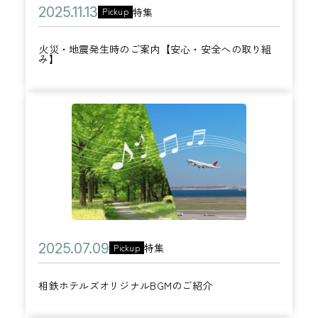
レ
生
公
2
ホ
特集
Pickup
ゼ
カ
時
開
0
テ
ン
テ
の
火災・地震発生時のご案内【安心・安全への取り組
日
2
ル
み】
ト
ゴ
ご
5
ズ
リ
案
年
ク
ー
内
相
1
ラ
【
鉄
1
ブ
安
ホ
月
会
心
テ
1
員
・
ル
3
限
安
ズ
日
定
全
オ
サ
公
へ
2
特集
Pickup
カ
リ
マ
開
の
0
テ
ジ
ー
相鉄ホテルズオリジナルBGMのご紹介
日
取
2
ゴ
ナ
セ
り
5