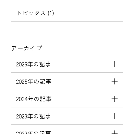
本
木
トピックス (1)
開
業
記
念
アーカイブ
】
☆
2026年の記事
ペ
ア
2025年の記事
（
5
2024年の記事
組
1
2023年の記事
0
名
2022年の記事