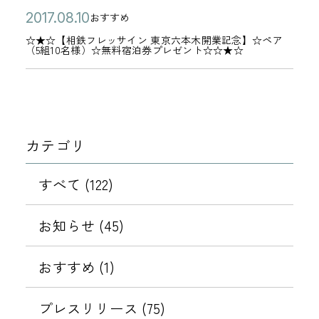
公
☆
2
おすすめ
カ
開
★
0
☆★☆【相鉄フレッサイン 東京六本木開業記念】☆ペア
テ
（5組10名様）☆無料宿泊券プレゼント☆☆★☆
日
☆
1
ゴ
【
7
リ
相
年
ー
鉄
0
フ
8
カテゴリ
レ
月
ッ
1
すべて (122)
サ
0
イ
日
お知らせ (45)
ン
東
おすすめ (1)
京
六
プレスリリース (75)